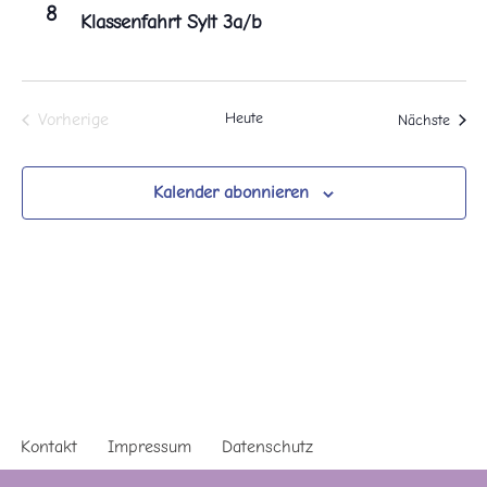
8
Klassenfahrt Sylt 3a/b
Heute
Veran
Vorherige
Nächste
Veranstaltungen
Kalender abonnieren
Kontakt
Impressum
Datenschutz