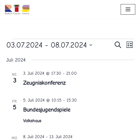
Zum
Inhalt
springen
03.07.2024
 - 
08.07.2024
Vera
Verans
Suche
Liste
Ans
Datum
Suche
Nav
Juli 2024
wählen.
und
3. Juli 2024 @ 17:30
-
21:00
MI.
Ansicht
3
Zeugniskonferenz
Navigat
5. Juli 2024 @ 10:15
-
15:30
FR.
5
Bundesjugendspiele
Volkshaus
8. Juli 2024
-
13. Juli 2024
MO.