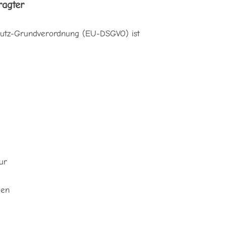
ragter
chutz-Grundverordnung (EU-DSGVO) ist
ur
len